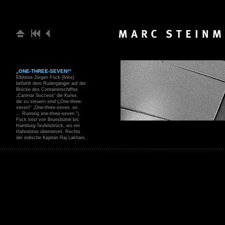
„ONE-THREE-SEVEN!“
Elblotse Jürgen Fock (links)
befiehlt dem Rudergänger auf der
Brücke des Containerschiffes
„Canmar Success“ die Kurse,
die zu steuern sind („One-three-
seven!“ „One-three-seven, sir.
... Running one-three-seven.“).
Fock lotst von Brunsbüttel bis
Hamburg-Teufelsbrück, wo ein
Hafenlotse übernimmt. Rechts
der indische Kapitän Raj Lakhani.