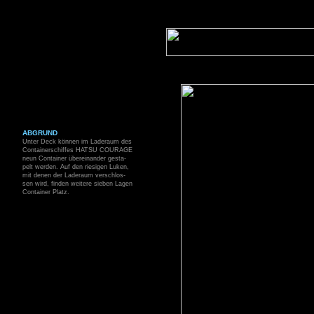
ABGRUND
Unter Deck können im Laderaum des
Containerschiffes HATSU COURAGE
neun Container übereinander gesta-
pelt werden. Auf den riesigen Luken,
mit denen der Laderaum verschlos-
sen wird, finden weitere sieben Lagen
Container Platz.